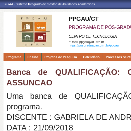
SIGAA - Sistema Integrado de Gestão de Atividades Acadêmicas
PPGAU/CT
PROGRAMA DE PÓS-GRAD
CENTRO DE TECNOLOGIA
E-mail:
ppgau@ct.ufrn.br
https://posgraduacao.ufrn.br/ppgau
Programa
Ensino
Projetos de Pesquisa
Calendário
Processos Selet
Banca de QUALIFICAÇÃO:
ASSUNCAO
Uma banca de QUALIFICAÇÃO
programa.
DISCENTE : GABRIELA DE AND
DATA : 21/09/2018