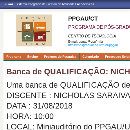
SIGAA - Sistema Integrado de Gestão de Atividades Acadêmicas
PPGAU/CT
PROGRAMA DE PÓS-GRAD
CENTRO DE TECNOLOGIA
E-mail:
ppgau@ct.ufrn.br
https://posgraduacao.ufrn.br/ppgau
Programa
Ensino
Projetos de Pesquisa
Calendário
Processos Selet
Banca de QUALIFICAÇÃO: NIC
Uma banca de QUALIFICAÇÃO de 
DISCENTE : NICHOLAS SARAIV
DATA : 31/08/2018
HORA: 10:00
LOCAL: Miniauditório do PPGAU