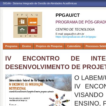
SIGAA - Sistema Integrado de Gestão de Atividades Acadêmicas
PPGAU/CT
PROGRAMA DE PÓS-GRAD
CENTRO DE TECNOLOGIA
E-mail:
ppgau@ct.ufrn.br
https://posgraduacao.ufrn.br/ppgau
Programa
Ensino
Projetos de Pesquisa
Calendário
Processos Selet
IV ENCONTRO DE INTEG
DESENVOLVIMENTO DE PROJET
O LABEM/U
IV ENCO
VISANDO
ENSINO, 