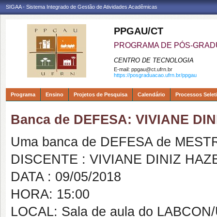
SIGAA - Sistema Integrado de Gestão de Atividades Acadêmicas
PPGAU/CT
PROGRAMA DE PÓS-GRAD
CENTRO DE TECNOLOGIA
E-mail:
ppgau@ct.ufrn.br
https://posgraduacao.ufrn.br/ppgau
Programa
Ensino
Projetos de Pesquisa
Calendário
Processos Selet
Banca de DEFESA: VIVIANE DI
Uma banca de DEFESA de MESTRAD
DISCENTE : VIVIANE DINIZ HA
DATA : 09/05/2018
HORA: 15:00
LOCAL: Sala de aula do LABCON