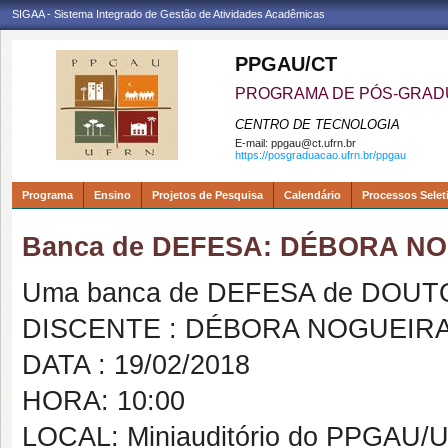
SIGAA - Sistema Integrado de Gestão de Atividades Acadêmicas
PPGAU/CT
PROGRAMA DE PÓS-GRAD
CENTRO DE TECNOLOGIA
E-mail:
ppgau@ct.ufrn.br
https://posgraduacao.ufrn.br/ppgau
Programa
Ensino
Projetos de Pesquisa
Calendário
Processos Selet
Banca de DEFESA: DÉBORA N
Uma banca de DEFESA de DOUTOR
DISCENTE : DÉBORA NOGUEIR
DATA : 19/02/2018
HORA: 10:00
LOCAL: Miniauditório do PPGAU