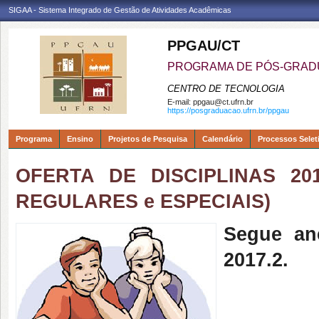
SIGAA - Sistema Integrado de Gestão de Atividades Acadêmicas
PPGAU/CT
PROGRAMA DE PÓS-GRAD
CENTRO DE TECNOLOGIA
E-mail:
ppgau@ct.ufrn.br
https://posgraduacao.ufrn.br/ppgau
Programa
Ensino
Projetos de Pesquisa
Calendário
Processos Selet
OFERTA DE DISCIPLINAS 20
REGULARES e ESPECIAIS)
Segue an
2017.2.