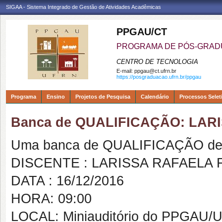
SIGAA - Sistema Integrado de Gestão de Atividades Acadêmicas
PPGAU/CT
PROGRAMA DE PÓS-GRAD
CENTRO DE TECNOLOGIA
E-mail:
ppgau@ct.ufrn.br
https://posgraduacao.ufrn.br/ppgau
Programa
Ensino
Projetos de Pesquisa
Calendário
Processos Selet
Banca de QUALIFICAÇÃO: LA
Uma banca de QUALIFICAÇÃO de 
DISCENTE : LARISSA RAFAELA
DATA : 16/12/2016
HORA: 09:00
LOCAL: Miniauditório do PPGAU