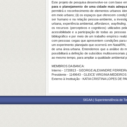
Este projeto de pesquisa desenvolve-se com base em
para o planejamento de uma cidade mais adequ
permitirá o reconhecimento de elementos urbanos identi
em meio urbano; (ii) os espaços que oferecem condiç
ser humano e na relação pessoa-ambiente, a investi
urbana, experiência ambiental,
affordance
,
wayfinding
os recursos (perceptivos e cognitivos) utilizados p
acessibilidade e a participação de todas as pessoas 
bibliográfico e por meio de um trabalho empírico rea
com pessoas cegas que apresentem condições para mo
um experimento planejado que ocorrerá em Natal/RN, i
de uma área urbana. Entendemos que a análise do m
possibilitará a definição de subsídios multissensoria
ao mesmo tempo, para ampliar a qualidade ambiental 
MEMBROS DA BANCA:
Interno - 1720813 - GEORGE ALEXANDRE FERREI
Presidente - 1149643 - GLEICE VIRGINIA MEDEIRO
Externo à Instituição - KATIA CRISTINA LOPES DE P
SIGAA | Superintendência de Te