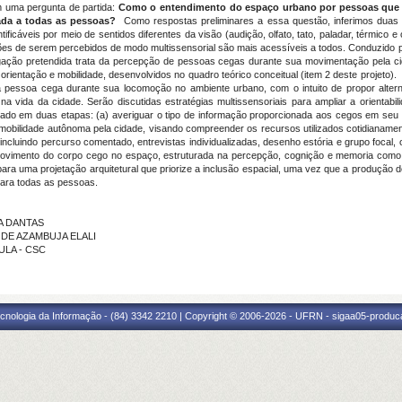
 uma pergunta de partida:
Como o entendimento do espaço urbano por pessoas que n
ada a todas as pessoas?
Como respostas preliminares a essa questão, inferimos dua
ficáveis por meio de sentidos diferentes da visão (audição, olfato, tato, paladar, térmico 
ões de serem percebidos de modo multissensorial são mais acessíveis a todos. Conduzido 
gação pretendida trata da percepção de pessoas cegas durante sua movimentação pela ci
,
orientação e mobilidade, desenvolvidos no quadro teórico conceitual (item 2 deste projeto)
ela pessoa cega durante sua locomoção no ambiente urbano, com o intuito de propor altern
na vida da cidade. Serão discutidas estratégias multissensoriais para ampliar a orientab
lizado em duas etapas: (a) averiguar o tipo de informação proporcionada aos cegos em seu t
bilidade autônoma pela cidade, visando compreender os recursos utilizados cotidianamen
ncluindo percurso comentado, entrevistas individualizadas, desenho estória e grupo focal,
ovimento do corpo cego no espaço, estruturada na percepção, cognição e memoria como f
is para uma projetação arquitetural que priorize a inclusão espacial, uma vez que a produçã
para todas as pessoas.
RA DANTAS
S DE AZAMBUJA ELALI
AULA - CSC
cnologia da Informação - (84) 3342 2210 | Copyright © 2006-2026 - UFRN - sigaa05-produca