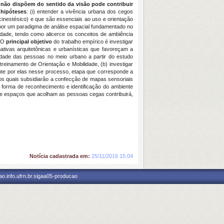
ão dispõem do sentido da visão pode contribuir
s
hipóteses
: (i) entender a vivência urbana dos cegos
e cinestésico) e que são essenciais ao uso e orientação
por um paradigma de análise espacial fundamentado no
dade, tendo como alicerce os conceitos de ambiência
. O
principal objetivo
do trabalho empírico é investigar
ativas arquitetônicas e urbanísticas que favoreçam a
ilidade das pessoas no meio urbano a partir do estudo
reinamento de Orientação e Mobilidade, (b) investigar
te por elas nesse processo, etapa que corresponde a
 os quais subsidiarão a confecção de mapas sensoriais
orma de reconhecimento e identificação do ambiente
o de espaços que acolham as pessoas cegas contribuirá,
Notícia cadastrada em:
25/11/2016 15:04
o.info.ufrn.br.sigaa05-producao