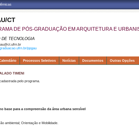
adêmicas
U/CT
AMA DE PÓS-GRADUAÇÃO EM ARQUITETURA E URBAN
 DE TECNOLOGIA
au@ct.ufrn.br
sgraduacao.ufrn.br/ppgau
Calendário
Processos Seletivos
Notícias
Documentos
Outras Opções
ALADO TIMENI
dastrada pelo programa.
 base para a compreensão da área urbana sensível
o ambiental; Orientação e Mobilidade.