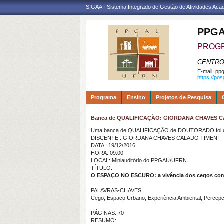
SIGAA - Sistema Integrado de Gestão de Atividades Ac
PPGA
PROGR
CENTRO
E-mail:
ppg
https://po
Programa
Ensino
Projetos de Pesquisa
Banca de QUALIFICAÇÃO: GIORDANA CHAVES C
Uma banca de QUALIFICAÇÃO de DOUTORADO foi ca
DISCENTE : GIORDANA CHAVES CALADO TIMENI
DATA : 19/12/2016
HORA: 09:00
LOCAL: Miniauditório do PPGAU/UFRN
TÍTULO:
O ESPAÇO NO ESCURO: a vivência dos cegos como
PALAVRAS-CHAVES:
Cego; Espaço Urbano, Experiência Ambiental; Percepçã
PÁGINAS: 70
RESUMO: