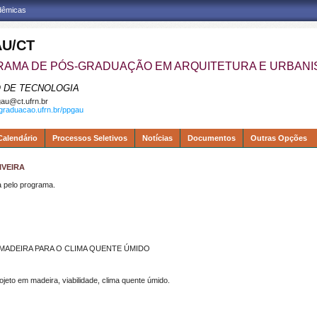
adêmicas
U/CT
AMA DE PÓS-GRADUAÇÃO EM ARQUITETURA E URBAN
 DE TECNOLOGIA
au@ct.ufrn.br
sgraduacao.ufrn.br/ppgau
Calendário
Processos Seletivos
Notícias
Documentos
Outras Opções
IVEIRA
pelo programa.
 MADEIRA PARA O CLIMA QUENTE ÚMIDO
jeto em madeira, viabilidade, clima quente úmido.