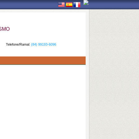
ISMO
Telefone/Ramal:
(84) 99193-6096