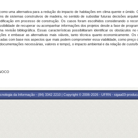
omo uma alternativa para a redução do impacto de habitações em clima quente e úmido. O 
ens de sistemas construtivos de madeira, no sentido de subsidiar futuras decisões arqui
dificação em processo de construção. Os casos foram escolhidos considerando o recorte
ssibilidade de recuperar ou acompanhar informações dos projetos desde a fase de program
a revisão bibliográfica. Essas características possibilitaram identificar os obstáculos n
ções e embasar as alternativas mais viáveis, tanto técnica quanto economicamente. Os r
ificadas com base nos aspectos que mais podem comprometer essa viabilidade, como preço da 
(documentações necessárias, valores e tempo), o impacto ambiental e da relação de custo/b
INOCO
cnologia da Informação - (84) 3342 2210 | Copyright © 2006-2026 - UFRN - sigaa03-produca