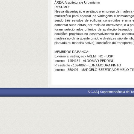
ÁREA: Arquitetura e Urbanismo
RESUMO:
Nessa dissertação é avaliado o emprego da madeira c
multicritério para analisar as vantagens e desvantag
sendo três estudos de edifícios construídos e uma e
comentar suas obras, por meio de entrevistas, e a po
foram selecionados critérios de avaliação baseados n
decisões projetuais no desenvolvimento das constru
madeira no clima quente úmido e diretrizes são ident
plantada ou madeira nativa), condições de transporte 
MEMBROS DA BANCA:
Externo à Instituição - AKEMI INO - USP
Interno - 1454154 - ALDOMAR PEDRINI
Presidente - 1694892 - EDNA MOURA PINTO
Interno - 350497 - MARCELO BEZERRA DE MELO T
SIGAA | Superintendência de Te