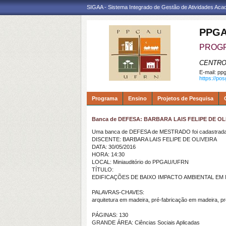
SIGAA - Sistema Integrado de Gestão de Atividades Ac
PPGA
PROGR
CENTRO
E-mail:
ppg
https://po
Programa
Ensino
Projetos de Pesquisa
Banca de DEFESA: BARBARA LAIS FELIPE DE OL
Uma banca de DEFESA de MESTRADO foi cadastrada 
DISCENTE: BARBARA LAIS FELIPE DE OLIVEIRA
DATA: 30/05/2016
HORA: 14:30
LOCAL: Miniauditório do PPGAU/UFRN
TÍTULO:
EDIFICAÇÕES DE BAIXO IMPACTO AMBIENTAL EM
PALAVRAS-CHAVES:
arquitetura em madeira, pré-fabricação em madeira, pro
PÁGINAS: 130
GRANDE ÁREA: Ciências Sociais Aplicadas