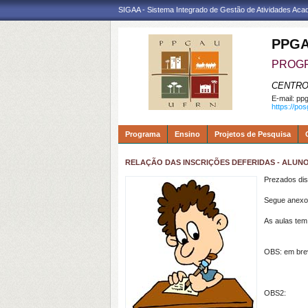
SIGAA - Sistema Integrado de Gestão de Atividades Ac
PPGA
PROGR
CENTRO
E-mail:
ppg
https://po
Programa
Ensino
Projetos de Pesquisa
RELAÇÃO DAS INSCRIÇÕES DEFERIDAS - ALUNOS
Prezados dis
Segue anexo 
As aulas tem 
OBS: em brev
OBS2: