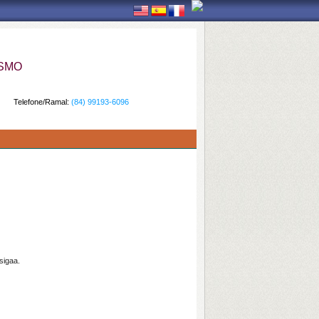
ISMO
Telefone/Ramal:
(84) 99193-6096
sigaa.