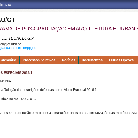
adêmicas
U/CT
AMA DE PÓS-GRADUAÇÃO EM ARQUITETURA E URBAN
 DE TECNOLOGIA
au@ct.ufrn.br
sgraduacao.ufrn.br/ppgau
Calendário
Processos Seletivos
Notícias
Documentos
Outras Opções
 ESPECIAIS 2016.1
centes,
a Relação das Inscrições deferidas como Aluno Especial 2016.1.
início no dia 15/02/2016.
e os sr.s receberão e-mail com as instruções finais para a formalização das matrículas via 