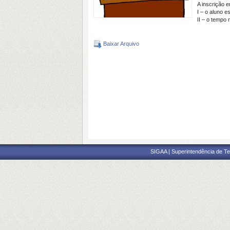
A inscrição 
I – o aluno 
II – o tempo
Baixar Arquivo
SIGAA | Superintendência de Te