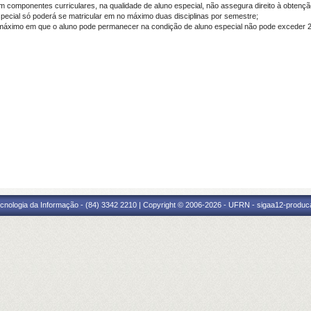
em componentes curriculares, na qualidade de aluno especial, não
assegura direito à obtenç
especial só poderá se matricular em no máximo duas disciplinas por semestre;
 máximo em que o aluno pode permanecer na condição de aluno especial não pode exceder 2
cnologia da Informação - (84) 3342 2210 | Copyright © 2006-2026 - UFRN - sigaa12-produca