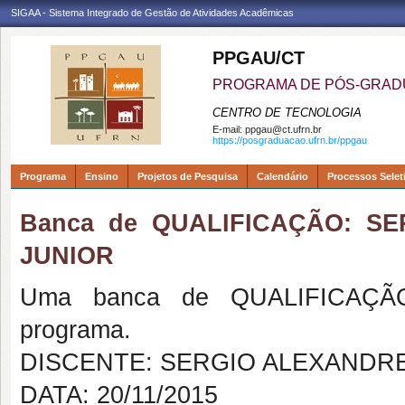
SIGAA - Sistema Integrado de Gestão de Atividades Acadêmicas
PPGAU/CT
PROGRAMA DE PÓS-GRAD
CENTRO DE TECNOLOGIA
E-mail:
ppgau@ct.ufrn.br
https://posgraduacao.ufrn.br/ppgau
Programa
Ensino
Projetos de Pesquisa
Calendário
Processos Selet
Banca de QUALIFICAÇÃO: 
JUNIOR
Uma banca de QUALIFICAÇÃO
programa.
DISCENTE: SERGIO ALEXANDR
DATA: 20/11/2015