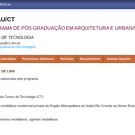
adêmicas
U/CT
AMA DE PÓS-GRADUAÇÃO EM ARQUITETURA E URBAN
 DE TECNOLOGIA
au@ct.ufrn.br
sgraduacao.ufrn.br/ppgau
Calendário
Processos Seletivos
Notícias
Documentos
Outras Opções
 DE LIMA
dastrada pelo programa.
do Centro de Tecnologia (CT)
imobiliária residencial privada da Região Metropolitana de Natal (Rio Grande do Norte/ Brasi
mentos imobiliários; agentes imobiliários