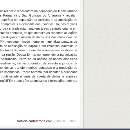
otencializam e repercutem na ocupação do tecido urbano
s de Parnamirim, São Gonçalo do Amarante - revelam
o padrões de expansão da periferia e da ampliação do
s compatíveis a demanda dos usuários. Já, nas regiões
o de verticalização tanto em áreas centrais quanto em
. Nesse contexto, de que maneira as recentes atuações
de produção em massa de domicílios dos municípios de
a RMN num determinado momento materializa tomadas de
 da circulação do capital a ser investido. Ademais, o
 das taxas de juros - e em decorrência aos modelos de
rio da região. Dessa forma, compreender a participação
do trabalho. Parte-se da análise de dados empíricos
ndimento; do incorporador; da estrutura jurídica da
preender as transformações espaciais e a produção do
es imobiliárias; Pedro Abramo, por debater a economia
á continuidade a série de coleta de dados e análises
Darq/UFRN), que vêm acumulando informações sobre a
Notícia cadastrada em:
25/08/2015 18:26