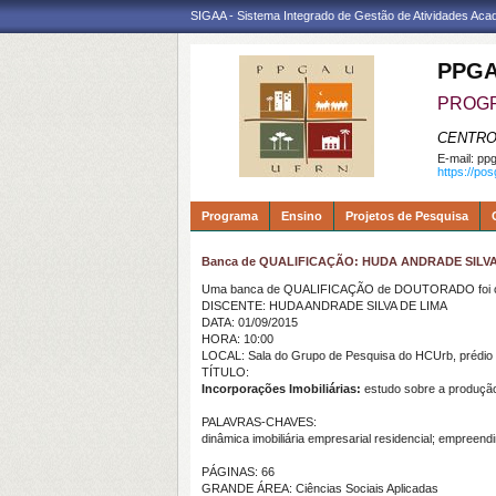
SIGAA - Sistema Integrado de Gestão de Atividades Ac
PPGA
PROGR
CENTRO
E-mail:
ppg
https://po
Programa
Ensino
Projetos de Pesquisa
Banca de QUALIFICAÇÃO: HUDA ANDRADE SILVA
Uma banca de QUALIFICAÇÃO de DOUTORADO foi ca
DISCENTE: HUDA ANDRADE SILVA DE LIMA
DATA: 01/09/2015
HORA: 10:00
LOCAL: Sala do Grupo de Pesquisa do HCUrb, prédio 
TÍTULO:
Incorporações Imobiliárias:
estudo sobre a produção 
PALAVRAS-CHAVES:
dinâmica imobiliária empresarial residencial; empreendi
PÁGINAS: 66
GRANDE ÁREA: Ciências Sociais Aplicadas