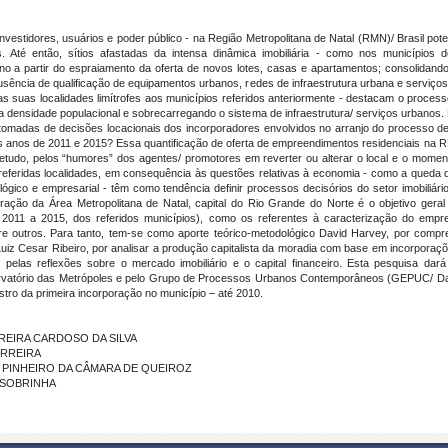
investidores, usuários e poder público - na Região Metropolitana de Natal (RMN)/ Brasil p
is. Até então, sítios afastadas da intensa dinâmica imobiliária - como nos município
ano a partir do espraiamento da oferta de novos lotes, casas e apartamentos; consolidand
ência de qualificação de equipamentos urbanos, redes de infraestrutura urbana e serviço
as suas localidades limítrofes aos municípios referidos anteriormente - destacam o process
o a densidade populacional e sobrecarregando o sistema de infraestrutura/ serviços urbanos
tomadas de decisões locacionais dos incorporadores envolvidos no arranjo do processo 
s anos de 2011 e 2015? Essa quantificação de oferta de empreendimentos residenciais n
etudo, pelos “humores” dos agentes/ promotores em reverter ou alterar o local e o momento
 referidas localidades, em consequência às questões relativas à economia - como a queda
pológico e empresarial - têm como tendência definir processos decisórios do setor imobiliá
turação da Área Metropolitana de Natal, capital do Rio Grande do Norte é o objetivo geral
011 a 2015, dos referidos municípios), como os referentes à caracterização do empree
entre outros. Para tanto, tem-se como aporte teórico-metodológico David Harvey, por com
Luiz Cesar Ribeiro, por analisar a produção capitalista da moradia com base em incorporaçõ
 pelas reflexões sobre o mercado imobiliário e o capital financeiro. Esta pesquisa dar
servatório das Metrópoles e pelo Grupo de Processos Urbanos Contemporâneos (GEPUC/ 
stro da primeira incorporação no município – até 2010.
ERREIRA CARDOSO DA SILVA
FERREIRA
DRO PINHEIRO DA CÂMARA DE QUEIROZ
S SOBRINHA