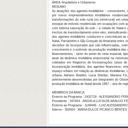
ÁREA: Arquitetura e Urbanismo
RESUMO:
As atuações dos agentes imobiliários – construtores, 
por novos empreendimentos imobiliários residencia
transformações do solo rural (ou semirrural) em urb
estoque de imóveis residenciais em ocupações com aus
com intensa saturação do solo – a cidade do Natal e 
trechos de transbordamento entre eles, intensificand
dos agentes imobiliários conduzem e concretizam as 
Natal, Parnamirim e São Gonçalo do Amarante entre o
decisões do incorporador que são influenciadas, sobr
crescimento e o estímulo da produção imobiliária das
financiamentos - tanto do ponto de vista espacial, ti
atual da dinâmica imobiliária empresarial na reestru
coletados em Registros de Incorporações (anos de 2
incorporação imobiliária; dos agentes financeiros; 
espaço urbano em relação as dinâmicas imobiliárias; 
urbana; Adriano Botelho, Lúcia Shimbo, Mariana Fix,
anteriormente desenvolvidas por integrantes do Ob
produção imobiliária de Natal desde 1967 – ano de regi
MEMBROS DA BANCA:
Externo ao Programa - 2432718 - ALEXSANDRO F
Presidente - 347654 - ANGELA LUCIA DE ARAUJO 
Externo ao Programa - 1149445 - LUIZ ALESSAN
Interno - 350504 - MARIA DULCE PICANCO BENTE