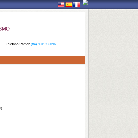
ISMO
Telefone/Ramal:
(84) 99193-6096
l)