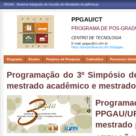
SIGAA - Sistema Integrado de Gestão de Atividades Acadêmicas
PPGAU/CT
PROGRAMA DE PÓS-GRAD
CENTRO DE TECNOLOGIA
E-mail:
ppgau@ct.ufrn.br
https://posgraduacao.ufrn.br/ppgau
Programa
Ensino
Projetos de Pesquisa
Calendário
Processos Selet
Programação do 3º Simpósio d
mestrado acadêmico e mestrado 
Programaç
PPGAU/UF
mestrado 