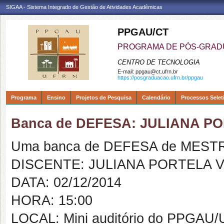
SIGAA - Sistema Integrado de Gestão de Atividades Acadêmicas
PPGAU/CT
PROGRAMA DE PÓS-GRAD
CENTRO DE TECNOLOGIA
E-mail:
ppgau@ct.ufrn.br
https://posgraduacao.ufrn.br/ppgau
Programa
Ensino
Projetos de Pesquisa
Calendário
Processos Selet
Banca de DEFESA: JULIANA P
Uma banca de DEFESA de MESTRAD
DISCENTE: JULIANA PORTELA 
DATA: 02/12/2014
HORA: 15:00
LOCAL: Mini auditório do PPGAU