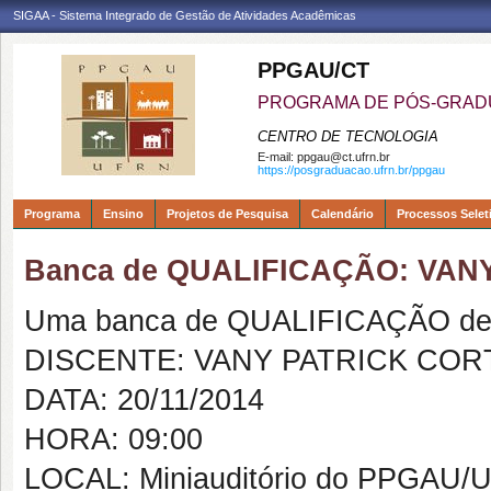
SIGAA - Sistema Integrado de Gestão de Atividades Acadêmicas
PPGAU/CT
PROGRAMA DE PÓS-GRAD
CENTRO DE TECNOLOGIA
E-mail:
ppgau@ct.ufrn.br
https://posgraduacao.ufrn.br/ppgau
Programa
Ensino
Projetos de Pesquisa
Calendário
Processos Selet
Banca de QUALIFICAÇÃO: VA
Uma banca de QUALIFICAÇÃO de 
DISCENTE: VANY PATRICK CO
DATA: 20/11/2014
HORA: 09:00
LOCAL: Miniauditório do PPGAU