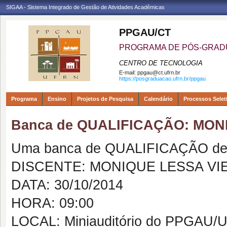
SIGAA - Sistema Integrado de Gestão de Atividades Acadêmicas
PPGAU/CT
PROGRAMA DE PÓS-GRAD
CENTRO DE TECNOLOGIA
E-mail:
ppgau@ct.ufrn.br
https://posgraduacao.ufrn.br/ppgau
Programa
Ensino
Projetos de Pesquisa
Calendário
Processos Selet
Banca de QUALIFICAÇÃO: MON
Uma banca de QUALIFICAÇÃO de 
DISCENTE: MONIQUE LESSA VI
DATA: 30/10/2014
HORA: 09:00
LOCAL: Miniauditório do PPGAU