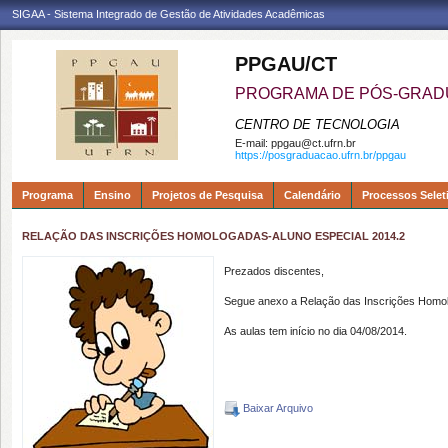
SIGAA - Sistema Integrado de Gestão de Atividades Acadêmicas
PPGAU/CT
PROGRAMA DE PÓS-GRAD
CENTRO DE TECNOLOGIA
E-mail:
ppgau@ct.ufrn.br
https://posgraduacao.ufrn.br/ppgau
Programa
Ensino
Projetos de Pesquisa
Calendário
Processos Selet
RELAÇÃO DAS INSCRIÇÕES HOMOLOGADAS-ALUNO ESPECIAL 2014.2
Prezados discentes,
Segue anexo a Relação das Inscrições Homol
As aulas tem início no dia 04/08/2014.
Baixar Arquivo