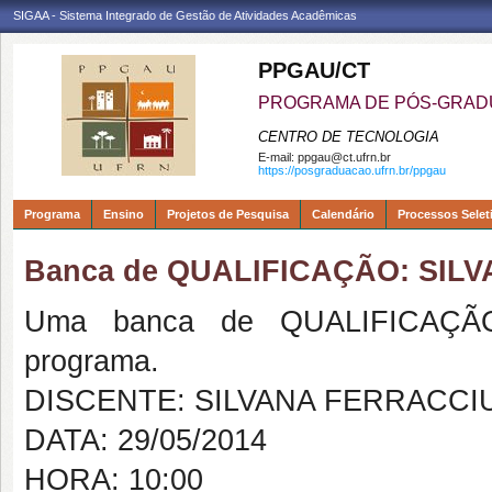
SIGAA - Sistema Integrado de Gestão de Atividades Acadêmicas
PPGAU/CT
PROGRAMA DE PÓS-GRAD
CENTRO DE TECNOLOGIA
E-mail:
ppgau@ct.ufrn.br
https://posgraduacao.ufrn.br/ppgau
Programa
Ensino
Projetos de Pesquisa
Calendário
Processos Selet
Banca de QUALIFICAÇÃO: SIL
Uma banca de QUALIFICAÇÃO
programa.
DISCENTE: SILVANA FERRACCI
DATA: 29/05/2014
HORA: 10:00