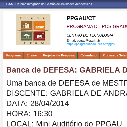
SIGAA - Sistema Integrado de Gestão de Atividades Acadêmicas
PPGAU/CT
PROGRAMA DE PÓS-GRAD
CENTRO DE TECNOLOGIA
E-mail:
ppgau@ct.ufrn.br
https://posgraduacao.ufrn.br/ppgau
Programa
Ensino
Projetos de Pesquisa
Calendário
Processos Selet
Banca de DEFESA: GABRIELA
Uma banca de DEFESA de MESTRAD
DISCENTE: GABRIELA DE AND
DATA: 28/04/2014
HORA: 16:30
LOCAL: Mini Auditório do PPGAU