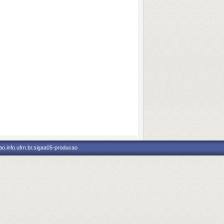
o.info.ufrn.br.sigaa05-producao