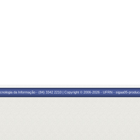
cnologia da Informação - (84) 3342 2210 | Copyright © 2006-2026 - UFRN - sigaa05-produca