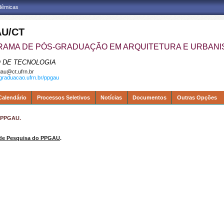
adêmicas
U/CT
AMA DE PÓS-GRADUAÇÃO EM ARQUITETURA E URBAN
 DE TECNOLOGIA
au@ct.ufrn.br
sgraduacao.ufrn.br/ppgau
Calendário
Processos Seletivos
Notícias
Documentos
Outras Opções
o PPGAU.
de Pesquisa do PPGAU
.