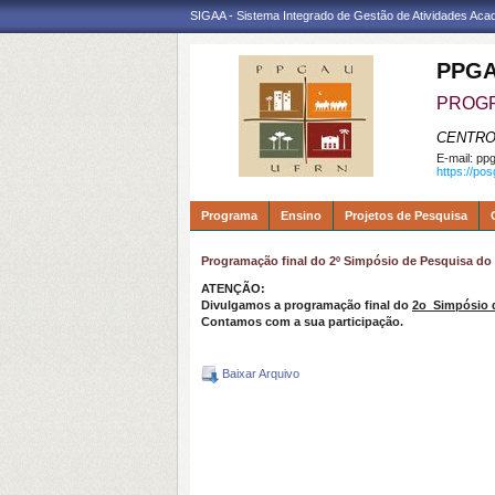
SIGAA - Sistema Integrado de Gestão de Atividades Ac
PPGA
PROGR
CENTRO
E-mail:
ppg
https://po
Programa
Ensino
Projetos de Pesquisa
Programação final do 2º Simpósio de Pesquisa d
ATENÇÃO:
Divulgamos a programação final do
2o Simpósio 
Contamos com a sua participação.
Baixar Arquivo