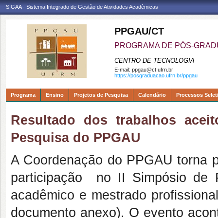
SIGAA - Sistema Integrado de Gestão de Atividades Acadêmicas
PPGAU/CT
PROGRAMA DE PÓS-GRAD
CENTRO DE TECNOLOGIA
E-mail:
ppgau@ct.ufrn.br
https://posgraduacao.ufrn.br/ppgau
Programa
Ensino
Projetos de Pesquisa
Calendário
Processos Selet
Resultado dos trabalhos aceit
Pesquisa do PPGAU
A Coordenação do PPGAU torna púb
participação no II Simpósio de
acadêmico e mestrado profissional
documento anexo). O evento aconte