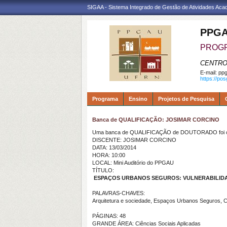
SIGAA - Sistema Integrado de Gestão de Atividades Ac
PPGA
PROGR
CENTRO
E-mail:
ppg
https://po
Programa
Ensino
Projetos de Pesquisa
Banca de QUALIFICAÇÃO: JOSIMAR CORCINO
Uma banca de QUALIFICAÇÃO de DOUTORADO foi ca
DISCENTE: JOSIMAR CORCINO
DATA: 13/03/2014
HORA: 10:00
LOCAL: Mini Auditório do PPGAU
TÍTULO:
ESPAÇOS URBANOS SEGUROS: VULNERABILIDA
PALAVRAS-CHAVES:
Arquitetura e sociedade, Espaços Urbanos Seguros, C
PÁGINAS: 48
GRANDE ÁREA: Ciências Sociais Aplicadas