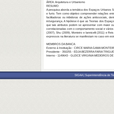
ÁREA: Arquitetura e Urbanismo
RESUMO:
A pesquisa aborda a temática dos Espaços Urbanos Seg
e furto
. Tem como objetivo
compreender relações entre
facilitadoras ou inibidoras de ações antissociais, de
in/segurança. A hipótese é que as Teorias dos Espaç
que tais atributos podem se apresentar com maior ou
correlacionadas com o comportamento social e vários
(2007); Shu (2009); Monteiro e Iannicelli (2011) e Re
expressos na literatura se manifestam no caso em est
MEMBROS DA BANCA:
Externo à Instituição - CIRCE MARIA GAMA MONTEI
Presidente - 350255 - EDJA BEZERRA FARIA TRIGU
Interno - 1149643 - GLEICE VIRGINIA MEDEIROS D
SIGAA | Superintendência de Te