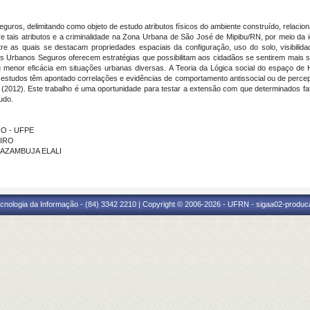
uros, delimitando como objeto de estudo atributos físicos do ambiente construído, relac
 tais atributos e a criminalidade na Zona Urbana de São José de Mipibu/RN, por meio da id
ntre as quais se destacam propriedades espaciais da configuração, uso do solo, visibilidad
os Urbanos Seguros oferecem estratégias que possibilitam aos cidadãos se sentirem mais 
 menor eficácia em situações urbanas diversas. A Teoria da Lógica social do espaço de H
 estudos têm apontado correlações e evidências de comportamento antissocial ou de perce
is (2012). Este trabalho é uma oportunidade para testar a extensão com que determinados fa
udo.
RO - UFPE
EIRO
E AZAMBUJA ELALI
cnologia da Informação - (84) 3342 2210 | Copyright © 2006-2026 - UFRN - sigaa02-produca