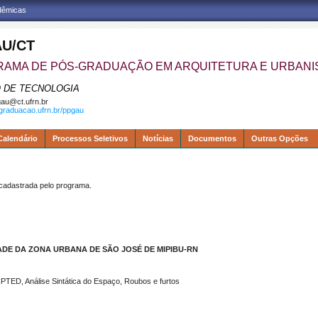
adêmicas
U/CT
AMA DE PÓS-GRADUAÇÃO EM ARQUITETURA E URBAN
 DE TECNOLOGIA
au@ct.ufrn.br
sgraduacao.ufrn.br/ppgau
Calendário
Processos Seletivos
Notícias
Documentos
Outras Opções
dastrada pelo programa.
DE DA ZONA URBANA DE SÃO JOSÉ DE MIPIBU-RN
PTED, Análise Sintática do Espaço, Roubos e furtos