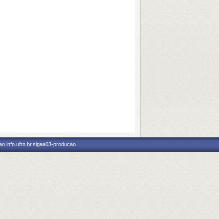
o.info.ufrn.br.sigaa03-producao