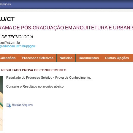
adêmicas
U/CT
AMA DE PÓS-GRADUAÇÃO EM ARQUITETURA E URBAN
 DE TECNOLOGIA
au@ct.ufrn.br
sgraduacao.ufrn.br/ppgau
Calendário
Processos Seletivos
Notícias
Documentos
Outras Opções
014 - RESULTADO PROVA DE CONHECIMENTO
Resultado do Processo Seletivo - Prova de Conhecimento.
Consulte o Resultado no arquivo abaixo.
Baixar Arquivo