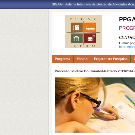
SIGAA - Sistema Integrado de Gestão de Atividades Ac
PPGA
PROGR
CENTRO
E-mail:
ppg
https://po
Programa
Ensino
Projetos de Pesquisa
Processo Seletivo Doutorado/Mestrado 2013/2