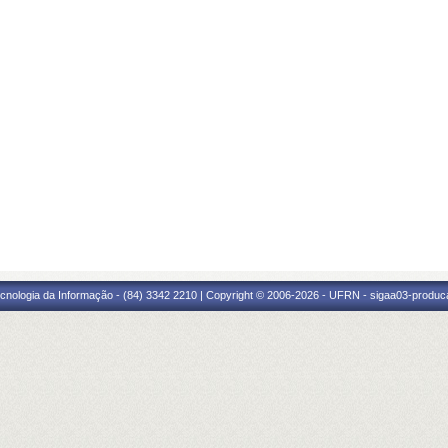
cnologia da Informação - (84) 3342 2210 | Copyright © 2006-2026 - UFRN - sigaa03-produca