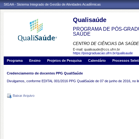
SIGAA - Sistema Integrado de Gestão de Atividades Acadêmicas
Qualisaúde
PROGRAMA DE PÓS-GRADU
SAÚDE
CENTRO DE CIÊNCIAS DA SAÚDE
E-mail:
qualisaude@ccs.ufrn.br
https://posgraduacao.ufrn.br/qualisaude
Programa
Ensino
Projetos de Pesquisa
Calendário
Processos Selet
Credenciamento de docentes PPG QualiSaúde
Divulgamos, conforme EDITAL 001/2016 PPG QualiSaúde de 07 de junho de 2016, no lin
Baixar Arquivo