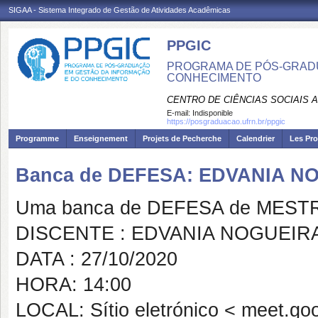
SIGAA - Sistema Integrado de Gestão de Atividades Acadêmicas
PPGIC
PROGRAMA DE PÓS-GRAD
CONHECIMENTO
CENTRO DE CIÊNCIAS SOCIAIS 
E-mail:
Indisponible
https://posgraduacao.ufrn.br/ppgic
Programme
Enseignement
Projets de Pecherche
Calendrier
Les Pro
Banca de DEFESA: EDVANIA N
Uma banca de DEFESA de MESTRAD
DISCENTE : EDVANIA NOGUEIR
DATA : 27/10/2020
HORA: 14:00
LOCAL: Sítio eletrónico < meet.go