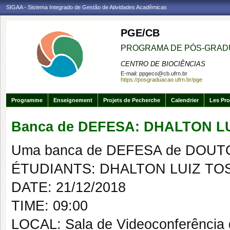
SIGAA - Sistema Integrado de Gestão de Atividades Acadêmicas
PGE/CB
PROGRAMA DE PÓS-GRAD
CENTRO DE BIOCIÊNCIAS
E-mail:
ppgeco@cb.ufrn.br
https://posgraduacao.ufrn.br/pge
Programme
Enseignement
Projets de Pecherche
Calendrier
Les Pro
Banca de DEFESA: DHALTON 
Uma banca de DEFESA de DOUTOR
ÉTUDIANTS: DHALTON LUIZ T
DATE: 21/12/2018
TIME: 09:00
LOCAL: Sala de Videoconferência