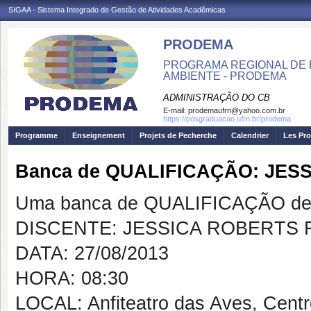
SIGAA - Sistema Integrado de Gestão de Atividades Acadêmicas
PRODEMA
PROGRAMA REGIONAL DE 
AMBIENTE - PRODEMA
ADMINISTRAÇÃO DO CB
E-mail:
prodemaufrn@yahoo.com.br
https://posgraduacao.ufrn.br/prodema
Programme
Enseignement
Projets de Pecherche
Calendrier
Les Pro
Banca de QUALIFICAÇÃO: JE
Uma banca de QUALIFICAÇÃO de 
DISCENTE: JESSICA ROBERTS
DATA: 27/08/2013
HORA: 08:30
LOCAL: Anfiteatro das Aves, Cent