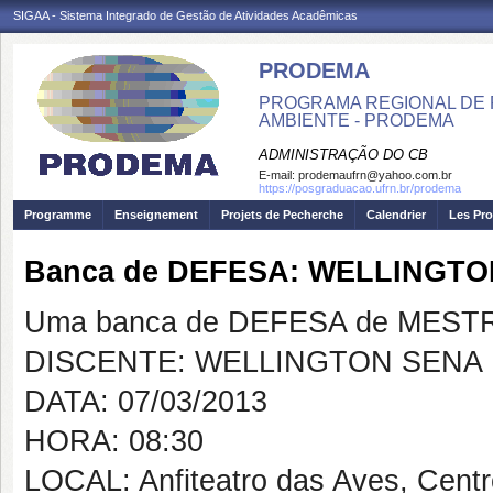
SIGAA - Sistema Integrado de Gestão de Atividades Acadêmicas
PRODEMA
PROGRAMA REGIONAL DE 
AMBIENTE - PRODEMA
ADMINISTRAÇÃO DO CB
E-mail:
prodemaufrn@yahoo.com.br
https://posgraduacao.ufrn.br/prodema
Programme
Enseignement
Projets de Pecherche
Calendrier
Les Pro
Banca de DEFESA: WELLINGT
Uma banca de DEFESA de MESTRAD
DISCENTE: WELLINGTON SENA
DATA: 07/03/2013
HORA: 08:30
LOCAL: Anfiteatro das Aves, Cent