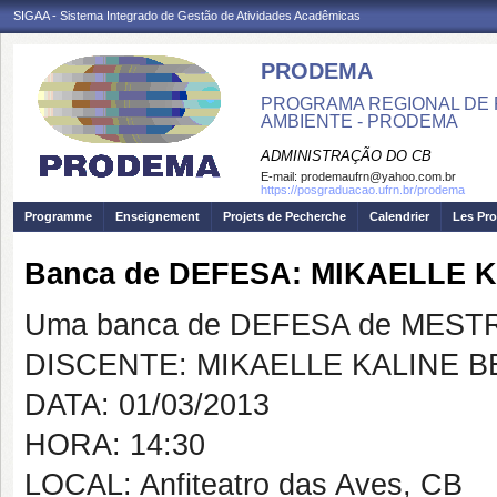
SIGAA - Sistema Integrado de Gestão de Atividades Acadêmicas
PRODEMA
PROGRAMA REGIONAL DE 
AMBIENTE - PRODEMA
ADMINISTRAÇÃO DO CB
E-mail:
prodemaufrn@yahoo.com.br
https://posgraduacao.ufrn.br/prodema
Programme
Enseignement
Projets de Pecherche
Calendrier
Les Pro
Banca de DEFESA: MIKAELLE 
Uma banca de DEFESA de MESTRAD
DISCENTE: MIKAELLE KALINE 
DATA: 01/03/2013
HORA: 14:30
LOCAL: Anfiteatro das Aves, CB