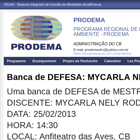
SIGAA - Sistema Integrado de Gestão de Atividades Acadêmicas
PRODEMA
PROGRAMA REGIONAL DE 
AMBIENTE - PRODEMA
ADMINISTRAÇÃO DO CB
E-mail:
prodemaufrn@yahoo.com.br
https://posgraduacao.ufrn.br/prodema
Programme
Enseignement
Projets de Pecherche
Calendrier
Les Pro
Banca de DEFESA: MYCARLA 
Uma banca de DEFESA de MESTRAD
DISCENTE: MYCARLA NELY RO
DATA: 25/02/2013
HORA: 14:30
LOCAL: Anfiteatro das Aves, CB