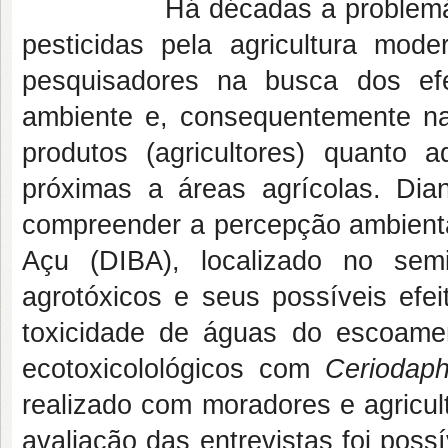
Há décadas a problemática le
pesticidas pela agricultura mod
pesquisadores na busca dos ef
ambiente e, consequentemente na
produtos (agricultores) quanto 
próximas a áreas agrícolas. Dian
compreender a percepção ambiental
Açu (DIBA), localizado no semi
agrotóxicos e seus possíveis efe
toxicidade de águas do escoamen
ecotoxicolológicos com
Ceriodaphn
realizado com moradores e agricul
avaliação das entrevistas foi poss