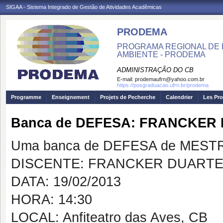
SIGAA - Sistema Integrado de Gestão de Atividades Acadêmicas
PRODEMA
PROGRAMA REGIONAL DE 
AMBIENTE - PRODEMA
ADMINISTRAÇÃO DO CB
E-mail:
prodemaufrn@yahoo.com.br
https://posgraduacao.ufrn.br/prodema
Programme
Enseignement
Projets de Pecherche
Calendrier
Les Pro
Banca de DEFESA: FRANCKER
Uma banca de DEFESA de MESTRAD
DISCENTE: FRANCKER DUARTE
DATA: 19/02/2013
HORA: 14:30
LOCAL: Anfiteatro das Aves, CB