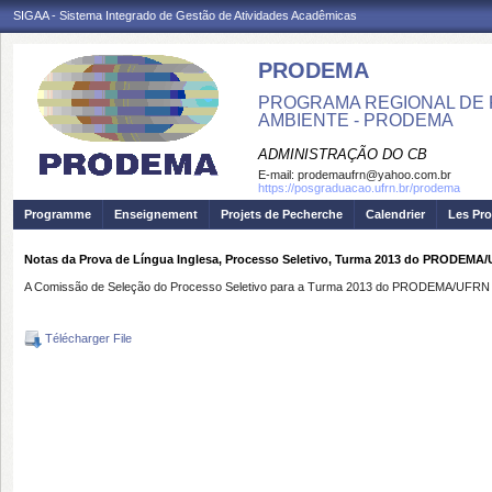
SIGAA - Sistema Integrado de Gestão de Atividades Acadêmicas
PRODEMA
PROGRAMA REGIONAL DE 
AMBIENTE - PRODEMA
ADMINISTRAÇÃO DO CB
E-mail:
prodemaufrn@yahoo.com.br
https://posgraduacao.ufrn.br/prodema
Programme
Enseignement
Projets de Pecherche
Calendrier
Les Pro
Notas da Prova de Língua Inglesa, Processo Seletivo, Turma 2013 do PRODEMA
A Comissão de Seleção do Processo Seletivo para a Turma 2013 do PRODEMA/UFRN di
Télécharger File