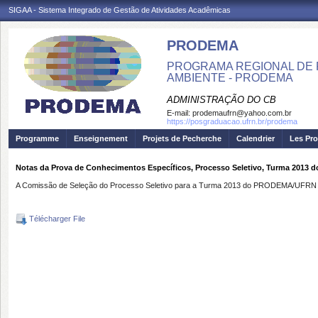
SIGAA - Sistema Integrado de Gestão de Atividades Acadêmicas
PRODEMA
PROGRAMA REGIONAL DE 
AMBIENTE - PRODEMA
ADMINISTRAÇÃO DO CB
E-mail:
prodemaufrn@yahoo.com.br
https://posgraduacao.ufrn.br/prodema
Programme
Enseignement
Projets de Pecherche
Calendrier
Les Pro
Notas da Prova de Conhecimentos Específicos, Processo Seletivo, Turma 201
A Comissão de Seleção do Processo Seletivo para a Turma 2013 do PRODEMA/UFRN di
Télécharger File