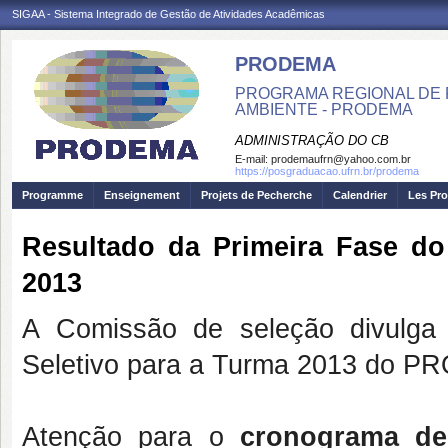
SIGAA - Sistema Integrado de Gestão de Atividades Acadêmicas
PRODEMA
PROGRAMA REGIONAL DE 
AMBIENTE - PRODEMA
ADMINISTRAÇÃO DO CB
E-mail:
prodemaufrn@yahoo.com.br
https://posgraduacao.ufrn.br/prodema
Programme
Enseignement
Projets de Pecherche
Calendrier
Les Pro
Resultado da Primeira Fase d
2013
A Comissão de seleção divulga 
Seletivo para a Turma 2013 do
Atenção para o
cronograma de 