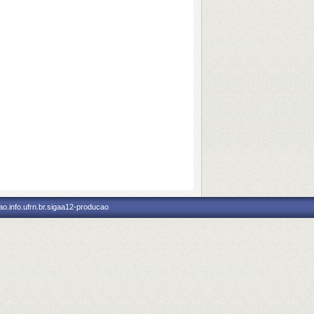
o.info.ufrn.br.sigaa12-producao