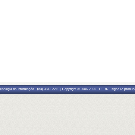
cnologia da Informação - (84) 3342 2210 | Copyright © 2006-2026 - UFRN - sigaa12-produca