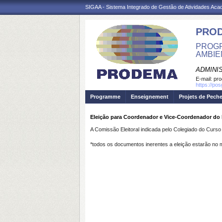
SIGAA - Sistema Integrado de Gestão de Atividades Ac
PRO
PROGR
AMBIE
ADMINI
E-mail:
pr
https://po
Programme
Enseignement
Projets de Pech
Eleição para Coordenador e Vice-Coordenador 
A Comissão Eleitoral indicada pelo Colegiado do Curs
*todos os documentos inerentes a eleição estarão no 