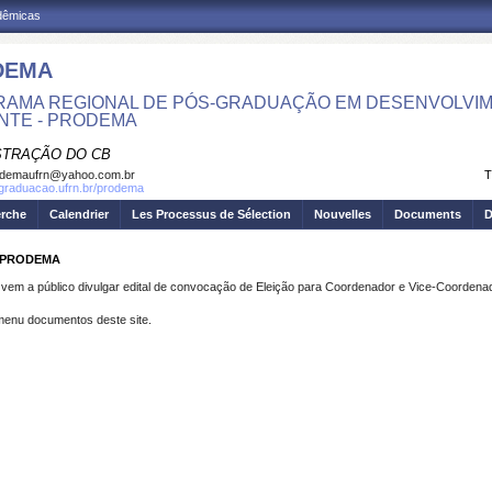
adêmicas
DEMA
AMA REGIONAL DE PÓS-GRADUAÇÃO EM DESENVOLVIM
NTE - PRODEMA
STRAÇÃO DO CB
odemaufrn@yahoo.com.br
T
sgraduacao.ufrn.br/prodema
erche
Calendrier
Les Processus de Sélection
Nouvelles
Documents
D
do PRODEMA
o vem a público divulgar edital de convocação de Eleição para Coordenador e Vice-Coorden
menu documentos deste site.