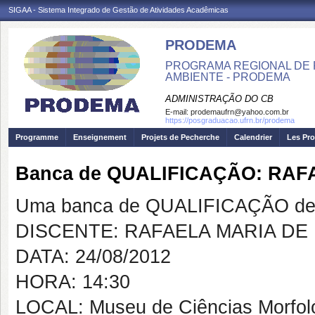
SIGAA - Sistema Integrado de Gestão de Atividades Acadêmicas
PRODEMA
PROGRAMA REGIONAL DE 
AMBIENTE - PRODEMA
ADMINISTRAÇÃO DO CB
E-mail:
prodemaufrn@yahoo.com.br
https://posgraduacao.ufrn.br/prodema
Programme
Enseignement
Projets de Pecherche
Calendrier
Les Pro
Banca de QUALIFICAÇÃO: RA
Uma banca de QUALIFICAÇÃO de 
DISCENTE: RAFAELA MARIA D
DATA: 24/08/2012
HORA: 14:30
LOCAL: Museu de Ciências Morfo