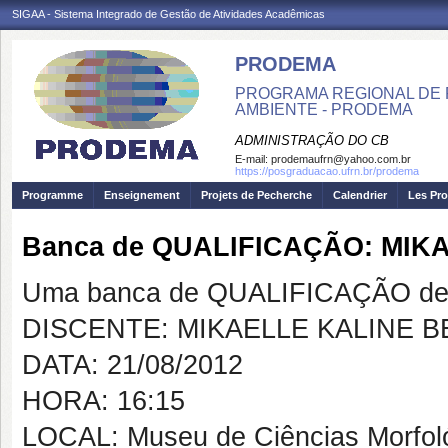
SIGAA - Sistema Integrado de Gestão de Atividades Acadêmicas
PRODEMA
PROGRAMA REGIONAL DE 
AMBIENTE - PRODEMA
ADMINISTRAÇÃO DO CB
E-mail:
prodemaufrn@yahoo.com.br
https://posgraduacao.ufrn.br/prodema
Programme
Enseignement
Projets de Pecherche
Calendrier
Les Pro
Banca de QUALIFICAÇÃO: MIK
Uma banca de QUALIFICAÇÃO de 
DISCENTE: MIKAELLE KALINE 
DATA: 21/08/2012
HORA: 16:15
LOCAL: Museu de Ciências Morfo