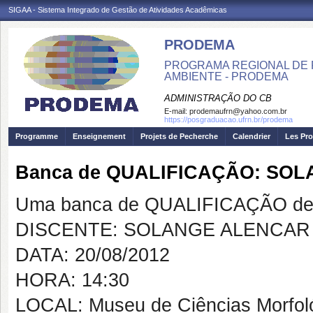
SIGAA - Sistema Integrado de Gestão de Atividades Acadêmicas
PRODEMA
PROGRAMA REGIONAL DE 
AMBIENTE - PRODEMA
ADMINISTRAÇÃO DO CB
E-mail:
prodemaufrn@yahoo.com.br
https://posgraduacao.ufrn.br/prodema
Programme
Enseignement
Projets de Pecherche
Calendrier
Les Pro
Banca de QUALIFICAÇÃO: SO
Uma banca de QUALIFICAÇÃO de 
DISCENTE: SOLANGE ALENCAR
DATA: 20/08/2012
HORA: 14:30
LOCAL: Museu de Ciências Morfo