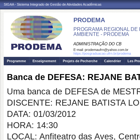
SIGAA - Sistema Integrado de Gestão de Atividades Acadêmicas
PRODEMA
PROGRAMA REGIONAL DE 
AMBIENTE - PRODEMA
ADMINISTRAÇÃO DO CB
E-mail:
prodemaufrn@yahoo.com.br
https://posgraduacao.ufrn.br/prodema
Programme
Enseignement
Projets de Pecherche
Calendrier
Les Pro
Banca de DEFESA: REJANE BA
Uma banca de DEFESA de MESTRAD
DISCENTE: REJANE BATISTA L
DATA: 01/03/2012
HORA: 14:30
LOCAL: Anfiteatro das Aves, Cent