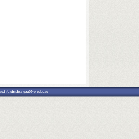
o.info.ufrn.br.sigaa09-producao