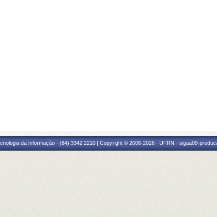
cnologia da Informação - (84) 3342 2210 | Copyright © 2006-2026 - UFRN - sigaa09-produca