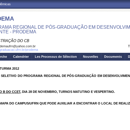
adêmicas
DEMA
AMA REGIONAL DE PÓS-GRADUAÇÃO EM DESENVOLVIM
NTE - PRODEMA
STRAÇÃO DO CB
odemaufrn@yahoo.com.br
T
sgraduacao.ufrn.br/prodema
erche
Calendrier
Les Processus de Sélection
Nouvelles
Documents
D
TURMA 2012
 SELETIVO DO PROGRAMA REGIONAL DE PÓS-GRADUAÇÃO EM DESENVOLVIMENT
O B DO CCET
, DIA 28 DE NOVEMBRO, TURNOS MATUTINO E VESPERTINO.
APA DO CAMPUS/UFRN QUE PODE AUXILIAR A ENCONTRAR O LOCAL DE REALI