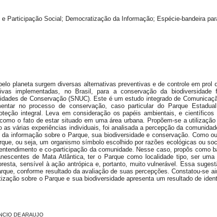
e Participação Social; Democratização da Informação; Espécie-bandeira pa
pelo planeta surgem diversas alternativas preventivas e de controle em prol
ivas implementadas, no Brasil, para a conservação da biodiversidade fo
idades de Conservação (SNUC). Este é um estudo integrado de Comunicação
entar no processo de conservação, caso particular do Parque Estadua
teção integral. Leva em consideração os papéis ambientais, e científicos 
como o fato de estar situado em uma área urbana. Propõem-se a utilizaçã
 as várias experiências individuais, foi analisada a percepção da comunida
 da informação sobre o Parque, sua biodiversidade e conservação. Como ou
rque, ou seja, um organismo símbolo escolhido por razões ecológicas ou soci
o entendimento e co-participação da comunidade. Nesse caso, propôs como 
manescentes de Mata Atlântica, ter o Parque como localidade tipo, ser 
resta, sensível à ação antrópica e, portanto, muito vulnerável. Essa sugest
rque, conforme resultado da avaliação de suas percepções. Constatou-se a
ização sobre o Parque e sua biodiversidade apresenta um resultado de identi
ENCIO DE ARAUJO