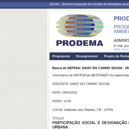
SIGAA - Sistema Integrado de Gestão de Atividades Ac
PRO
PROGR
AMBIE
ADMINI
E-mail:
pr
https://po
Programme
Enseignement
Projets de Pech
Banca de DEFESA: DAISY DO CARMO SOUSA - (Ret
Uma banca de DEFESA de MESTRADO foi cadastrada 
DISCENTE: DAISY DO CARMO SOUSA
DATA: 24/02/2011
HORA: 14:00
LOCAL: Anfiteatro dos Répteis, CB - UFRN
TÍTULO:
PARTICIPAÇÃO SOCIAL E DESIGNAÇÃO
URBANA.