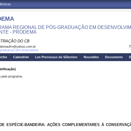
adêmicas
DEMA
AMA REGIONAL DE PÓS-GRADUAÇÃO EM DESENVOLVIM
NTE - PRODEMA
STRAÇÃO DO CB
odemaufrn@yahoo.com.br
T
sgraduacao.ufrn.br/prodema
erche
Calendrier
Les Processus de Sélection
Nouvelles
Documents
D
ificação)
pelo programa.
 DE ESPÉCIE-BANDEIRA: AÇÕES COMPLEMENTARES À CONSERVA