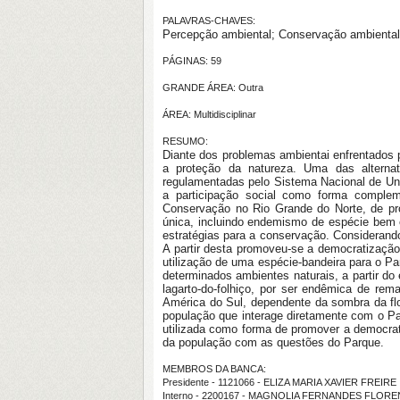
PALAVRAS-CHAVES:
Percepção ambiental; Conservação ambiental 
PÁGINAS: 59
GRANDE ÁREA: Outra
ÁREA: Multidisciplinar
RESUMO:
Diante dos problemas ambientai enfrentados 
a proteção da natureza. Uma das alternat
regulamentadas pelo Sistema Nacional de Un
a participação social como forma complem
Conservação no Rio Grande do Norte, de pro
única, incluindo endemismo de espécie bem 
estratégias para a conservação. Considerando
A partir desta promoveu-se a democratização
utilização de uma espécie-bandeira para o Pa
determinados ambientes naturais, a partir d
lagarto-do-folhiço, por ser endêmica de re
América do Sul, dependente da sombra da flo
população que interage diretamente com o Pa
utilizada como forma de promover a democrat
da população com as questões do Parque.
MEMBROS DA BANCA:
Presidente - 1121066 - ELIZA MARIA XAVIER FREIRE
Interno - 2200167 - MAGNOLIA FERNANDES FLOR