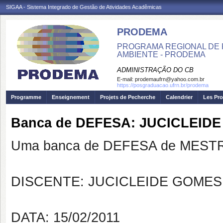
SIGAA - Sistema Integrado de Gestão de Atividades Acadêmicas
PRODEMA
PROGRAMA REGIONAL DE 
AMBIENTE - PRODEMA
ADMINISTRAÇÃO DO CB
E-mail:
prodemaufrn@yahoo.com.br
https://posgraduacao.ufrn.br/prodema
Programme
Enseignement
Projets de Pecherche
Calendrier
Les Pro
Banca de DEFESA: JUCICLEIDE 
Uma banca de DEFESA de MESTRAD
DISCENTE: JUCICLEIDE GOMES
DATA: 15/02/2011