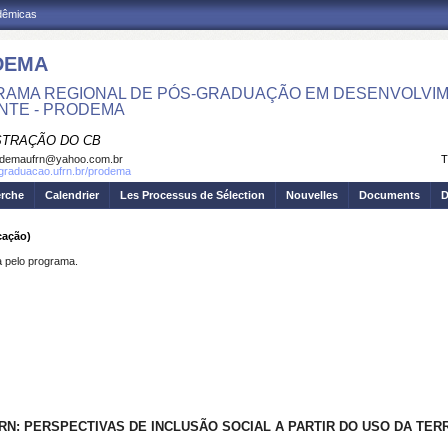
adêmicas
DEMA
AMA REGIONAL DE PÓS-GRADUAÇÃO EM DESENVOLVIM
NTE - PRODEMA
STRAÇÃO DO CB
odemaufrn@yahoo.com.br
T
sgraduacao.ufrn.br/prodema
erche
Calendrier
Les Processus de Sélection
Nouvelles
Documents
D
cação)
pelo programa.
N: PERSPECTIVAS DE INCLUSÃO SOCIAL A PARTIR DO USO DA TER