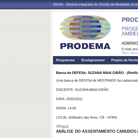
SIGAA - Sistema Integrado de Gestão de Atividades Ac
PRO
PROGR
AMBIE
ADMINI
E-mail:
pr
https://po
Programme
Enseignement
Projets de Pech
Banca de DEFESA: SUZANA MAIA GIRÃO - (Retifi
Uma banca de DEFESA de MESTRADO foi cadastrada 
DISCENTE: SUZANA MAIA GIRÃO
DATA: 25/02/2011
HORA: 14:00
LOCAL: Anfiteatro das Aves, CB - UFRN
TÍTULO:
ANÁLISE DO ASSENTAMENTO CANUDOS-R