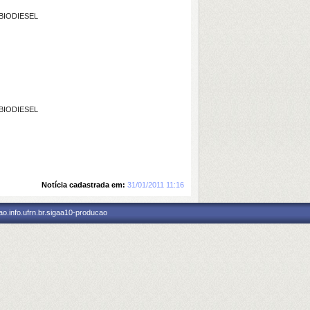
BIODIESEL
BIODIESEL
Notícia cadastrada em:
31/01/2011 11:16
o.info.ufrn.br.sigaa10-producao