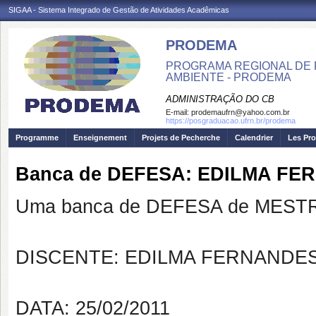
SIGAA - Sistema Integrado de Gestão de Atividades Acadêmicas
PRODEMA
PROGRAMA REGIONAL DE 
AMBIENTE - PRODEMA
ADMINISTRAÇÃO DO CB
E-mail:
prodemaufrn@yahoo.com.br
https://posgraduacao.ufrn.br/prodema
Programme
Enseignement
Projets de Pecherche
Calendrier
Les Pro
Banca de DEFESA: EDILMA FE
Uma banca de DEFESA de MESTRAD
DISCENTE: EDILMA FERNANDES
DATA: 25/02/2011