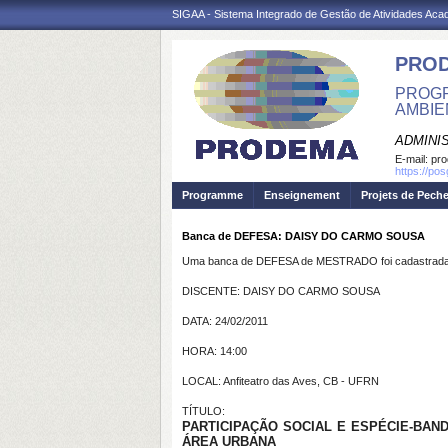
SIGAA - Sistema Integrado de Gestão de Atividades Ac
PRO
PROGR
AMBIE
ADMINI
E-mail:
pr
https://po
Programme
Enseignement
Projets de Pech
Banca de DEFESA: DAISY DO CARMO SOUSA
Uma banca de DEFESA de MESTRADO foi cadastrada 
DISCENTE: DAISY DO CARMO SOUSA
DATA: 24/02/2011
HORA: 14:00
LOCAL: Anfiteatro das Aves, CB - UFRN
TÍTULO:
PARTICIPAÇÃO SOCIAL E ESPÉCIE-BA
ÁREA URBANA