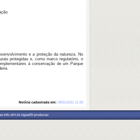
ação.
esenvolvimento e a proteção da natureza. No
rais protegidas e, como marco regulatório, o
 complementares à conservação de um Parque
eira.
Notícia cadastrada em:
28/01/2011 11:29
o.info.ufrn.br.sigaa09-producao