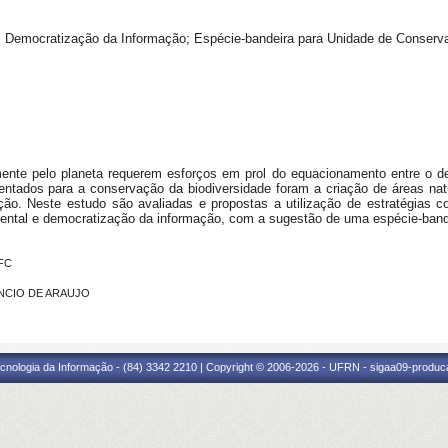
; Democratização da Informação; Espécie-bandeira para Unidade de Conserv
ente pelo planeta requerem esforços em prol do equacionamento entre o d
mentados para a conservação da biodiversidade foram a criação de áreas natu
ão. Neste estudo são avaliadas e propostas a utilização de estratégias
ental e democratização da informação, com a sugestão de uma espécie-band
UFC
ENCIO DE ARAUJO
cnologia da Informação - (84) 3342 2210 | Copyright © 2006-2026 - UFRN - sigaa09-produca