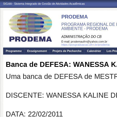
SIGAA - Sistema Integrado de Gestão de Atividades Acadêmicas
PRODEMA
PROGRAMA REGIONAL DE 
AMBIENTE - PRODEMA
ADMINISTRAÇÃO DO CB
E-mail:
prodemaufrn@yahoo.com.br
https://posgraduacao.ufrn.br/prodema
Programme
Enseignement
Projets de Pecherche
Calendrier
Les Pro
Banca de DEFESA: WANESSA 
Uma banca de DEFESA de MESTRAD
DISCENTE: WANESSA KALINE 
DATA: 22/02/2011