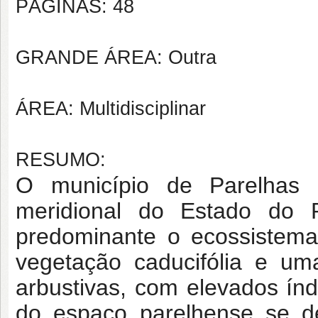
PÁGINAS: 48
GRANDE ÁREA: Outra
ÁREA: Multidisciplinar
RESUMO:
O município de Parelhas 
meridional do Estado do
predominante o ecossistem
vegetação caducifólia e uma
arbustivas, com elevados índi
do espaço parelhense se d