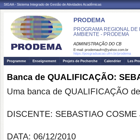
SIGAA - Sistema Integrado de Gestão de Atividades Acadêmicas
PRODEMA
PROGRAMA REGIONAL DE 
AMBIENTE - PRODEMA
ADMINISTRAÇÃO DO CB
E-mail:
prodemaufrn@yahoo.com.br
https://posgraduacao.ufrn.br/prodema
Programme
Enseignement
Projets de Pecherche
Calendrier
Les Pro
Banca de QUALIFICAÇÃO: SEBAS
Uma banca de QUALIFICAÇÃO de 
DISCENTE: SEBASTIAO COSME
DATA: 06/12/2010