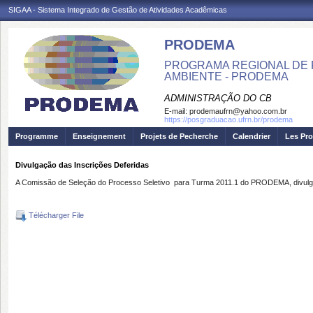
SIGAA - Sistema Integrado de Gestão de Atividades Acadêmicas
PRODEMA
PROGRAMA REGIONAL DE 
AMBIENTE - PRODEMA
ADMINISTRAÇÃO DO CB
E-mail:
prodemaufrn@yahoo.com.br
https://posgraduacao.ufrn.br/prodema
Programme
Enseignement
Projets de Pecherche
Calendrier
Les Pro
Divulgação das Inscrições Deferidas
A Comissão de Seleção do Processo Seletivo para Turma 2011.1 do PRODEMA, divulga a
Télécharger File