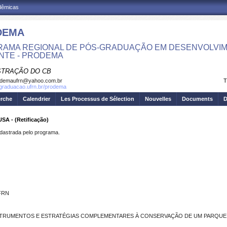
adêmicas
DEMA
AMA REGIONAL DE PÓS-GRADUAÇÃO EM DESENVOLVIM
NTE - PRODEMA
STRAÇÃO DO CB
odemaufrn@yahoo.com.br
T
sgraduacao.ufrn.br/prodema
erche
Calendrier
Les Processus de Sélection
Nouvelles
Documents
D
 - (Retificação)
strada pelo programa.
UFRN
INSTRUMENTOS E ESTRATÉGIAS COMPLEMENTARES À CONSERVAÇÃO DE UM PARQUE