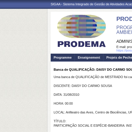
SIGAA - Sistema Integrado de Gestão de Atividades Ac
PRO
PROGR
AMBIE
ADMINI
E-mail:
pr
https://po
Programme
Enseignement
Projets de Pech
Banca de QUALIFICAÇÃO: DAISY DO CARMO SOUSA
Uma banca de QUALIFICAÇÃO de MESTRADO foi cada
DISCENTE: DAISY DO CARMO SOUSA
DATA: 31/08/2010
HORA: 00:00
LOCAL: Anfiteatro das Aves, Centro de Biociências, 
TÍTULO:
PARTICIPAÇÃO SOCIAL E ESPÉCIE-BANDEIRA: 