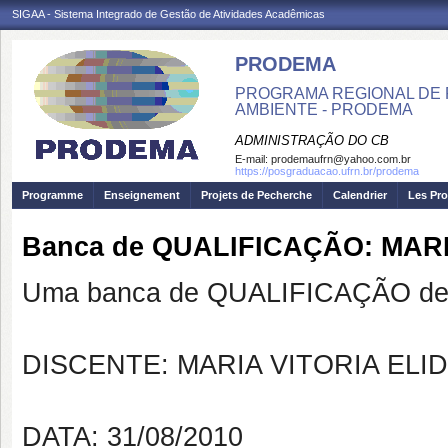
SIGAA - Sistema Integrado de Gestão de Atividades Acadêmicas
PRODEMA
PROGRAMA REGIONAL DE 
AMBIENTE - PRODEMA
ADMINISTRAÇÃO DO CB
E-mail:
prodemaufrn@yahoo.com.br
https://posgraduacao.ufrn.br/prodema
Programme
Enseignement
Projets de Pecherche
Calendrier
Les Pro
Banca de QUALIFICAÇÃO: MAR
Uma banca de QUALIFICAÇÃO de 
DISCENTE: MARIA VITORIA EL
DATA: 31/08/2010